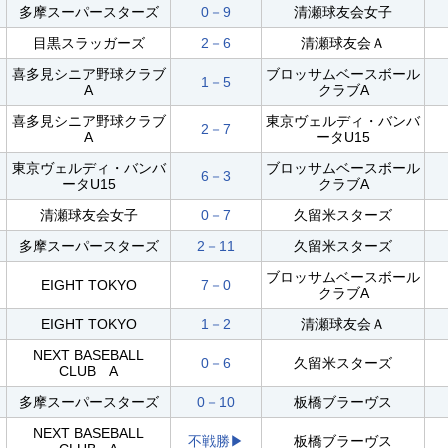
多摩スーパースターズ
0－9
清瀬球友会女子
目黒スラッガーズ
2－6
清瀬球友会Ａ
喜多見シニア野球クラブ
ブロッサムベースボール
1－5
A
クラブA
喜多見シニア野球クラブ
東京ヴェルディ・バンバ
2－7
A
ータU15
東京ヴェルディ・バンバ
ブロッサムベースボール
6－3
ータU15
クラブA
清瀬球友会女子
0－7
久留米スターズ
多摩スーパースターズ
2－11
久留米スターズ
ブロッサムベースボール
EIGHT TOKYO
7－0
クラブA
EIGHT TOKYO
1－2
清瀬球友会Ａ
NEXT BASEBALL
0－6
久留米スターズ
CLUB A
多摩スーパースターズ
0－10
板橋ブラーヴス
NEXT BASEBALL
不戦勝▶︎
板橋ブラーヴス