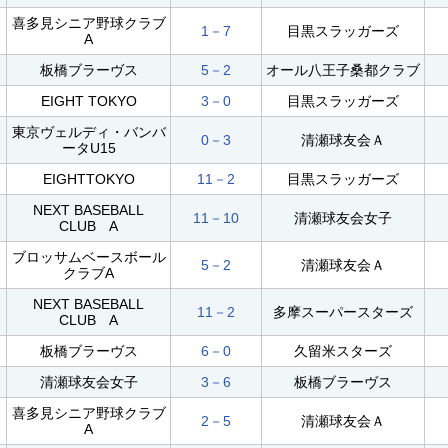
喜多見シニア野球クラブ
1－7
目黒スラッガーズ
A
板橋ブラーヴス
5－2
オール八王子桑都クラブ
EIGHT TOKYO
3－0
目黒スラッガーズ
東京ヴェルディ・バンバ
0－3
清瀬球友会Ａ
ータU15
EIGHTTOKYO
11－2
目黒スラッガーズ
NEXT BASEBALL
11－10
清瀬球友会女子
CLUB A
ブロッサムベースボール
5－2
清瀬球友会Ａ
クラブA
NEXT BASEBALL
11－2
多摩スーパースターズ
CLUB A
板橋ブラーヴス
6－0
久留米スターズ
清瀬球友会女子
3－6
板橋ブラーヴス
喜多見シニア野球クラブ
2－5
清瀬球友会Ａ
A