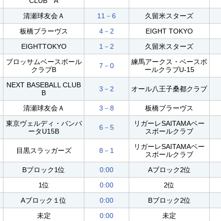
CLUB A
清瀬球友会Ａ
11－6
久留米スターズ
板橋ブラーヴス
4－2
EIGHT TOKYO
EIGHTTOKYO
1－2
久留米スターズ
ブロッサムベースボール
練馬アークス・ベースボ
7－0
クラブB
ールクラブU-15
NEXT BASEBALL CLUB
3－2
オール八王子桑都クラブ
B
清瀬球友会Ａ
3－8
板橋ブラーヴス
東京ヴェルディ・バンバ
リガーレSAITAMAベー
6－5
ータU15B
スボールクラブ
リガーレSAITAMAベー
目黒スラッガーズ
8－1
スボールクラブ
Bブロック1位
0:00
Aブロック2位
1位
0:00
2位
Aブロック１位
0:00
Bブロック2位
未定
0:00
未定