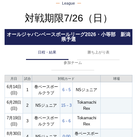
League
対戦期限7/26（日）
オールジャパンベースボールリーグ2026・小等部 新潟
県予選
日程・結果
勝ち上がり表
参加チーム
月日
試合
対戦カード
球場
6月14日
巻ベースボー
1
6－5
NSジュニア
(日)
ルクラブ
6月28日
Tokamachi
2
NSジュニア
15－3
(日)
Rex
7月19日
巻ベースボー
Tokamachi
3
6－6
(日)
ルクラブ
Rex
8月30日
巻ベースボー
4
NSジュニア
0:00